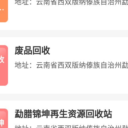
收
废品回收
收
勐腊锦坤再生资源回收站
坤