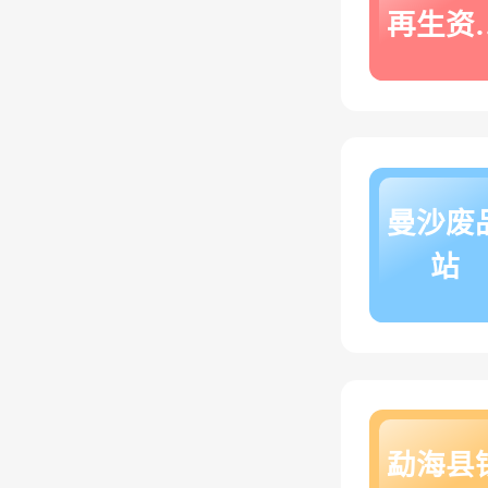
再生资
回收
曼沙废
站
勐海县