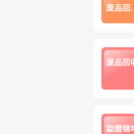
废品回
站
废品回
勐腊锦