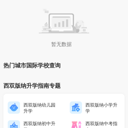
暂无数据
热门城市国际学校查询
西双版纳升学指南专题
西双版纳幼儿园
西双版纳小学升
升学
学
西双版纳初中升
西双版纳中考指