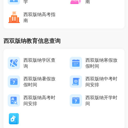
学
南
西双版纳高考指
南
西双版纳教育信息查询
西双版纳学区查
西双版纳寒假放
询
假时间
西双版纳暑假放
西双版纳中考时
假时间
间安排
西双版纳高考时
西双版纳开学时
间安排
间