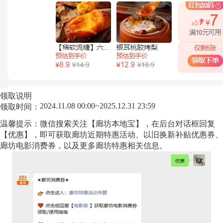
领取说明
2024.11.08 00:00~2025.12.31 23:59
领取时间：
温馨提示
：微信搜索关注【廊坊本地宝】，在后台对话框回复
【优惠】，即可获取廊坊近期特惠活动、以旧换新补贴优惠券、
廊坊电影消费券，以及更多廊坊特惠相关信息。