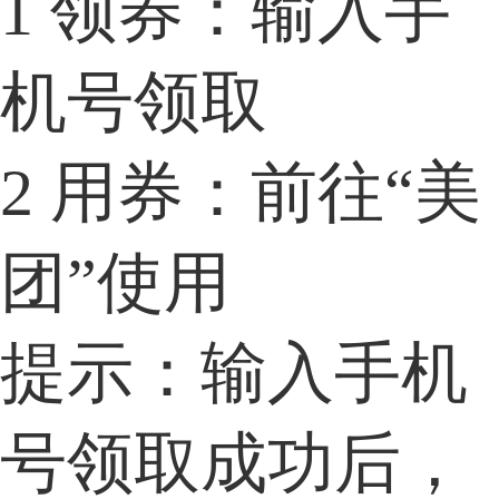
1
领券：输入手
机号领取
2
用券：前往“美
团”使用
提示：输入手机
号领取成功后，