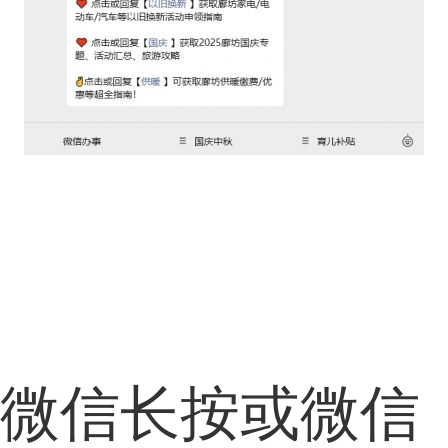
微信长按或微信