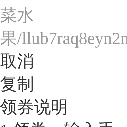
菜水
果/llub7raq8eyn2
取消
复制
领券说明