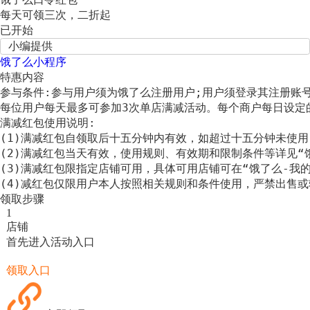
每天可领三次，二折起
已开始
小编提供
饿了么小程序
特惠内容
参与条件:参与用户须为饿了么注册用户;用户须登录其注册账号
每位用户每天最多可参加3次单店满减活动。每个商户每日设定
满减红包使用说明:

(1)满减红包自领取后十五分钟内有效，如超过十五分钟未使用
(2)满减红包当天有效，使用规则、有效期和限制条件等详见“饿
(3)满减红包限指定店铺可用，具体可用店铺可在“饿了么-我的
(4)减红包仅限用户本人按照相关规则和条件使用，严禁出售
领取步骤
1
店铺
首先进入活动入口
领取入口