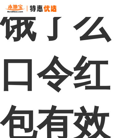
饿了么
口令红
包有效