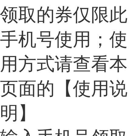
领取的券仅限此
手机号使用；使
用方式请查看本
页面的【使用说
明】