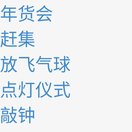
年货会
赶集
放飞气球
点灯仪式
敲钟