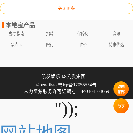
关闭更多
本地宝产品
办事指南
招聘
保障房
资讯
景点宝
限行
油价
特惠优选
凯发娱乐-k8凯发集团
| | |
©bendibao 粤icp备17055554号
返回
人力资源服务许可证编号：440304103659
顶部
"));
分享