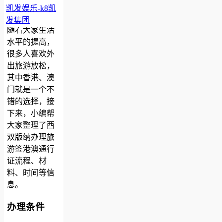
凯发娱乐-k8凯
西双版纳电子港澳通行证旅游签注
办理指南-凯发娱乐
发集团
2019-08-21 16:46
本地宝
随着大家生活
水平的提高，
很多人喜欢外
出旅游放松，
其中香港、澳
门就是一个不
错的选择，接
下来，小编帮
大家整理了西
双版纳办理旅
游签港澳通行
证流程、材
料、时间等信
息。
办理条件