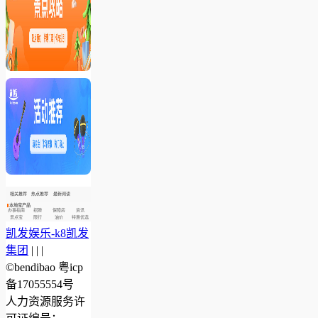
相关推荐
热点推荐
最新阅读
本地宝产品
办事指南
招聘
保障房
资讯
景点宝
限行
油价
特惠优选
凯发娱乐-k8凯发
集团
| | |
©bendibao 粤icp
备17055554号
人力资源服务许